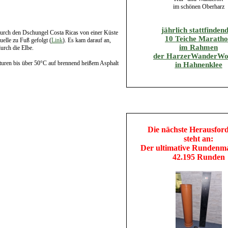
im schönen Oberharz
jährlich stattfinden
 durch den Dschungel Costa Ricas von einer Küste
10 Teiche Marath
elle zu Fuß gefolgt (
Link
). Es kam darauf an,
im Rahmen
urch die Elbe.
der HarzerWanderWo
turen bis über 50°C auf brennend heißem Asphalt
in Hahnenklee
Die nächste Herausfor
steht an:
Der ultimative Rundenm
42.195 Runden