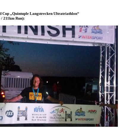
d Cup „Quintuple Langstrecken Ultratriathlon“
 / 211km Run):