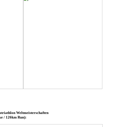
ratriathlon Weltmeisterschaften
ke / 126km Run):