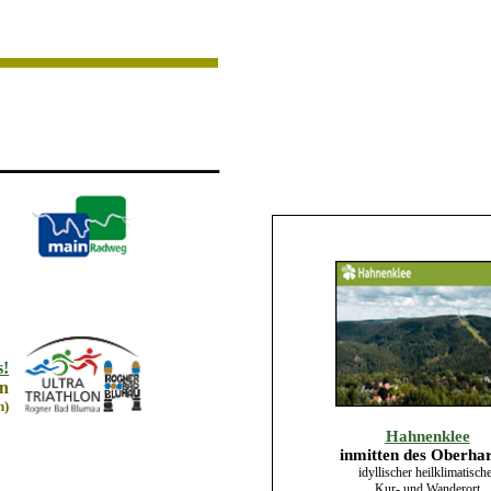
s!
an
n)
Hahnenklee
inmitten des Oberha
idyllischer heilklimatisch
Kur- und Wanderort