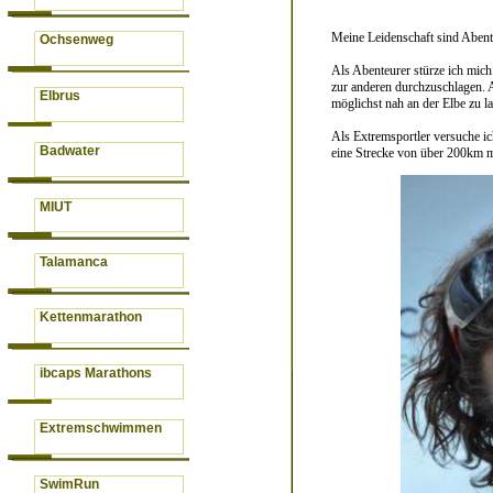
Meine Leidenschaft sind Aben
Ochsenweg
Als Abenteurer stürze ich mic
zur anderen durchzuschlagen. 
Elbrus
möglichst nah an der Elbe zu l
Als Extremsportler versuche i
Badwater
eine Strecke von über 200km m
MIUT
Talamanca
Kettenmarathon
ibcaps Marathons
Extremschwimmen
SwimRun