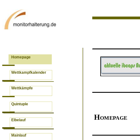
Homepage
Wettkampfkalender
Wettkämpfe
Quintuple
Homepage
Elbelauf
Mainlauf